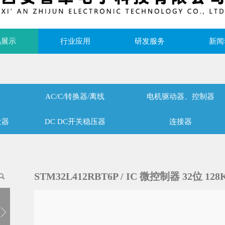
品展示
行业应用
研发服务
新闻
AC/C/转换器/离线
电机驱动器、控制器
发器
DC DC开关稳压器
连接器
STM32L412RBT6P / IC 微控制器 32位 128