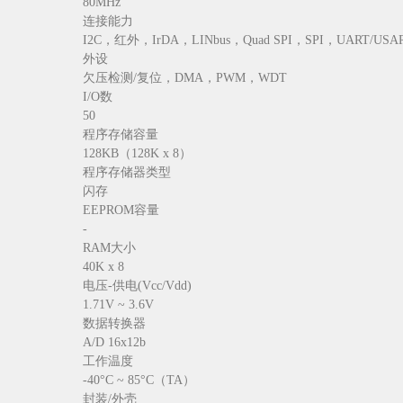
80MHz
连接能力
I2C，红外，IrDA，LINbus，Quad SPI，SPI，UART/USA
外设
欠压检测/复位，DMA，PWM，WDT
I/O数
50
程序存储容量
128KB（128K x 8）
程序存储器类型
闪存
EEPROM容量
-
RAM大小
40K x 8
电压-供电(Vcc/Vdd)
1.71V ~ 3.6V
数据转换器
A/D 16x12b
工作温度
-40°C ~ 85°C（TA）
封装/外壳